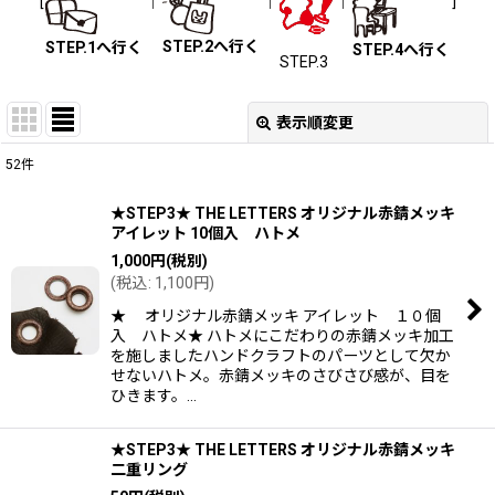
[
｜
｜
｜
]
STEP.2へ行く
STEP.1へ行く
STEP.4へ行く
STEP.3
表示順変更
閉じる
52
件
表示数
:
★STEP3★ THE LETTERS オリジナル赤錆メッキ
アイレット 10個入 ハトメ
並び順
:
1,000
円
(税別)
(
税込
:
1,100
円
)
絞り込む
★ オリジナル赤錆メッキ アイレット １０個
入 ハトメ★ ハトメにこだわりの赤錆メッキ加工
を施しましたハンドクラフトのパーツとして欠か
せないハトメ。赤錆メッキのさびさび感が、目を
ひきます。…
★STEP3★ THE LETTERS オリジナル赤錆メッキ
二重リング