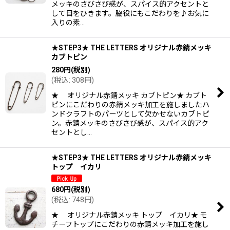
メッキのさびさび感が、スパイス的アクセントと
して目をひきます。脇役にもこだわりを♪お気に
入りの素…
★STEP3★ THE LETTERS オリジナル赤錆メッキ
カブトピン
280
円
(税別)
(
税込
:
308
円
)
★ オリジナル赤錆メッキ カブトピン★ カブト
ピンにこだわりの赤錆メッキ加工を施しましたハ
ンドクラフトのパーツとして欠かせないカブトピ
ン。赤錆メッキのさびさび感が、スパイス的アク
セントとし…
★STEP3★ THE LETTERS オリジナル赤錆メッキ
トップ イカリ
680
円
(税別)
(
税込
:
748
円
)
★ オリジナル赤錆メッキ トップ イカリ★ モ
チーフトップにこだわりの赤錆メッキ加工を施し