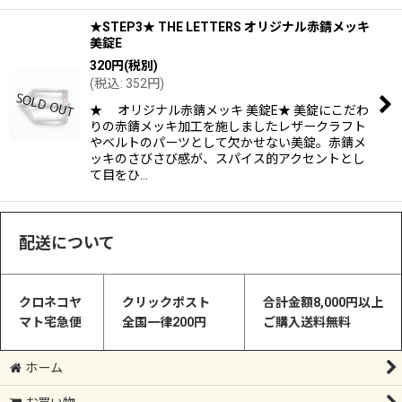
★STEP3★ THE LETTERS オリジナル赤錆メッキ
美錠E
320
円
(税別)
(
税込
:
352
円
)
★ オリジナル赤錆メッキ 美錠E★ 美錠にこだわ
りの赤錆メッキ加工を施しましたレザークラフト
やベルトのパーツとして欠かせない美錠。赤錆メ
ッキのさびさび感が、スパイス的アクセントとし
て目をひ…
配送について
クロネコヤ
クリックポスト
合計金額8,000円以上
マト宅急便
全国一律200円
ご購入送料無料
ホーム