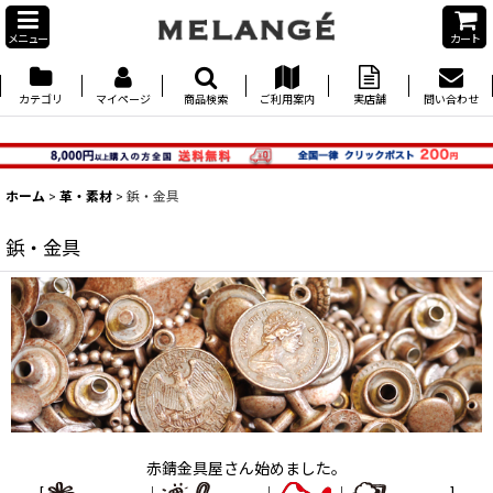
メニュー
カート
カテゴリ
マイページ
商品検索
ご利用案内
実店舗
問い合わせ
ホーム
>
革・素材
>
鋲・金具
鋲・金具
赤錆金具屋さん始めました。