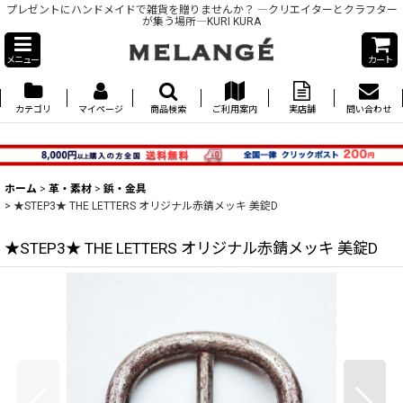
プレゼントにハンドメイドで雑貨を贈りませんか？ ―クリエイターとクラフター
が集う場所―KURI KURA
メニュー
カート
カテゴリ
マイページ
商品検索
ご利用案内
実店舗
問い合わせ
ホーム
>
革・素材
>
鋲・金具
>
★STEP3★ THE LETTERS オリジナル赤錆メッキ 美錠D
★STEP3★ THE LETTERS オリジナル赤錆メッキ 美錠D