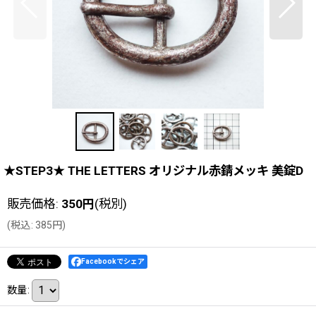
★STEP3★ THE LETTERS オリジナル赤錆メッキ 美錠D
販売価格
:
350
円
(税別)
(
税込
:
385
円
)
Facebookでシェア
数量
: