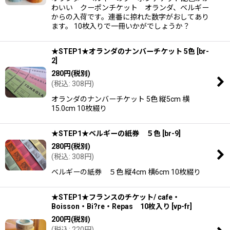
わいい クーポンチケット オランダ、ベルギー
からの入荷です。連番に掠れた数字がおしてあり
ます。 10枚入りで一冊いかがでしょうか？
★STEP1★オランダのナンバーチケット 5色
[
br-
2
]
280
円
(税別)
(
税込
:
308
円
)
オランダのナンバーチケット 5色 縦5cm 横
15.0cm 10枚綴り
★STEP1★ベルギーの紙券 ５色
[
br-9
]
280
円
(税別)
(
税込
:
308
円
)
ベルギーの紙券 ５色 縦4cm 横6cm 10枚綴り
★STEP1★フランスのチケット/ cafe・
Boisson・Bi?re・Repas 10枚入り
[
vp-fr
]
200
円
(税別)
(
税込
:
220
円
)