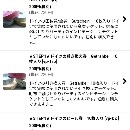
200
円
(税別)
(
税込
:
220
円
)
ドイツの回数券/金券 Gutschein 10枚入り ドイ
ツで実際に使用されている金券チケット。財布に
忍ばせたりパーティのインビテーションチケット
としていかにもかわいいです。色別に購入でき
ま…
★STEP1★ドイツの引き換え券 Getranke 10
枚入り
[
vp-ｈp
]
200
円
(税別)
(
税込
:
220
円
)
ドイツの引き換え券 Getranke 10枚入り ドイ
ツで実際に使用されている引き換え券チケット。
財布に忍ばせたりパーティのインビテーションチ
ケットとしていかにもかわいいです。色別に購入
できます♪ …
★STEP1★ドイツのビール券 10枚入り
[
vp-kｃ
]
200
円
(税別)