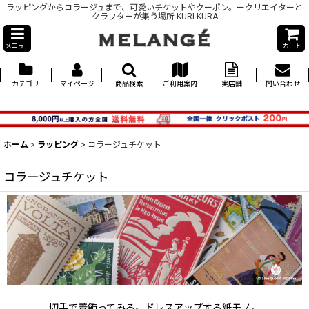
ラッピングからコラージュまで、可愛いチケットやクーポン。ークリエイターと
クラフターが集う場所 KURI KURA
メニュー
カート
カテゴリ
マイページ
商品検索
ご利用案内
実店舗
問い合わせ
ホーム
>
ラッピング
>
コラージュチケット
コラージュチケット
切手で着飾ってみる。ドレスアップする紙モノ。