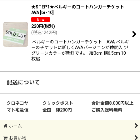
★STEP1★ベルギーのコートハンガーチケット
AVA
[
br-10
]
220
円
(税別)
(
税込
:
242
円
)
ベルギーのコートハンガーチケット AVA ベルギ
ーのチケットに新しくAVAバージョンが仲間入り!
グリーンカラーが新鮮です。 縦3cm 横6.5cm 10
枚綴…
配送について
クロネコヤ
クリックポスト
合計金額8,000円以上
マト宅急便
全国一律200円
ご購入送料無料
ホーム
お買い物