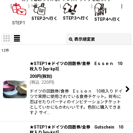
[
｜
｜
｜
]
STEP.3へ行く
STEP.2へ行く
STEP.4へ行く
STEP.1
表示順変更
閉じる
12
件
表示数
:
★STEP1★ドイツの回数券/食券 Eｓｓｅｎ 10
枚入り
[
vp-kp3
]
並び順
:
200
円
(税別)
(
税込
:
220
円
)
絞り込む
ドイツの回数券/食券 Eｓｓｅｎ 10枚入り ドイ
ツで実際に使用されている食券チケット。財布に
忍ばせたりパーティのインビテーションチケット
としていかにもかわいいです。色別に購入できま
す♪ サイ…
★STEP1★ドイツの回数券/金券 Gutschein 10
枚入り
[
vp-kp1
]