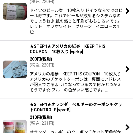
(
税込
:
220
円
)
ドイツのビール券 10枚入り ドイツならではのビ
ール券です。これでビールが飲めるシステムなの
でしょうね♪ 紙の感じと印刷がおもしろいです。
レッド オフホワイト グリーン イエローの4
色…
★STEP1★アメリカの紙券 KEEP THIS
COUPON 10枚入り
[
vp-kp
]
200
円
(税別)
(
税込
:
220
円
)
アメリカの紙券 KEEP THIS COUPON 10枚入り
アメリカのチケットクーポンは 裏面にアドレス
が記入できるように なっているので何かとつかえ
そうです☆ ブルーの色がいい感じです。…
★STEP1★オランダ ベルギーのクーポンチケッ
トCONTROLE
[
vps-B
]
210
円
(税別)
(
税込
:
231
円
)
オランダ ベルギーのクーポンチケット配色がか