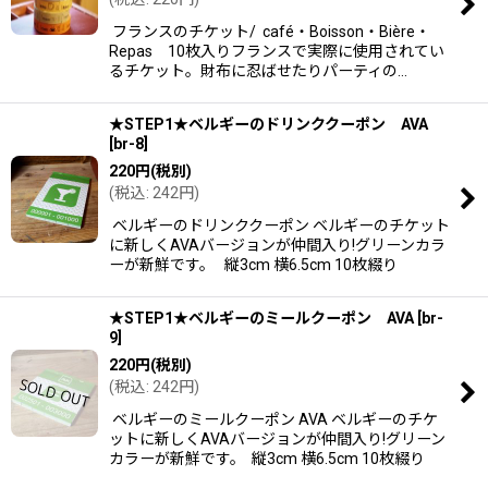
フランスのチケット/ café・Boisson・Bière・
Repas 10枚入りフランスで実際に使用されてい
るチケット。財布に忍ばせたりパーティの…
★STEP1★ベルギーのドリンククーポン AVA
[
br-8
]
220
円
(税別)
(
税込
:
242
円
)
ベルギーのドリンククーポン ベルギーのチケット
に新しくAVAバージョンが仲間入り!グリーンカラ
ーが新鮮です。 縦3cm 横6.5cm 10枚綴り
★STEP1★ベルギーのミールクーポン AVA
[
br-
9
]
220
円
(税別)
(
税込
:
242
円
)
ベルギーのミールクーポン AVA ベルギーのチケ
ットに新しくAVAバージョンが仲間入り!グリーン
カラーが新鮮です。 縦3cm 横6.5cm 10枚綴り