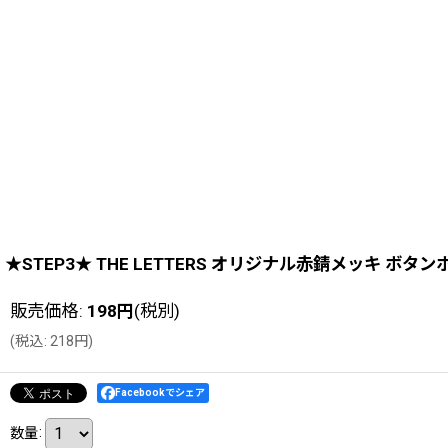
★STEP3★ THE LETTERS オリジナル赤錆メッキ ボタン
販売価格
:
198
円
(税別)
(
税込
:
218
円
)
Facebookでシェア
数量
: