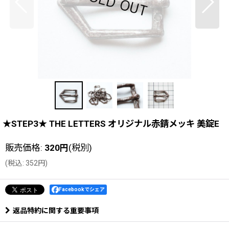
★STEP3★ THE LETTERS オリジナル赤錆メッキ 美錠E
販売価格
:
320
円
(税別)
(
税込
:
352
円
)
Facebookでシェア
返品特約に関する重要事項