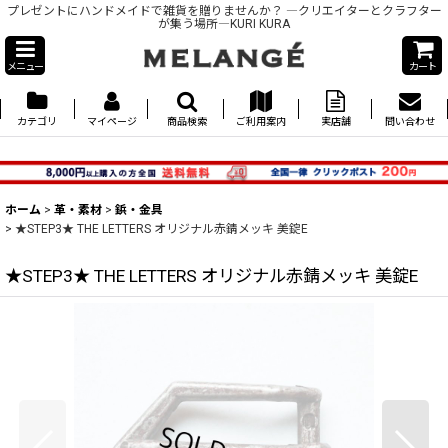
プレゼントにハンドメイドで雑貨を贈りませんか？ ―クリエイターとクラフター
が集う場所―KURI KURA
メニュー
カート
カテゴリ
マイページ
商品検索
ご利用案内
実店舗
問い合わせ
ホーム
>
革・素材
>
鋲・金具
>
★STEP3★ THE LETTERS オリジナル赤錆メッキ 美錠E
★STEP3★ THE LETTERS オリジナル赤錆メッキ 美錠E