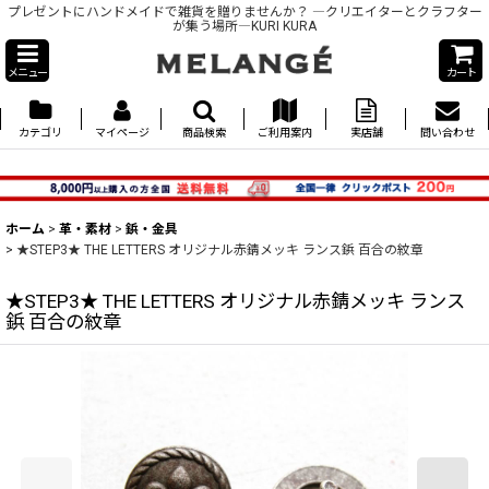
プレゼントにハンドメイドで雑貨を贈りませんか？ ―クリエイターとクラフター
が集う場所―KURI KURA
メニュー
カート
カテゴリ
マイページ
商品検索
ご利用案内
実店舗
問い合わせ
ホーム
>
革・素材
>
鋲・金具
>
★STEP3★ THE LETTERS オリジナル赤錆メッキ ランス鋲 百合の紋章
★STEP3★ THE LETTERS オリジナル赤錆メッキ ランス
鋲 百合の紋章