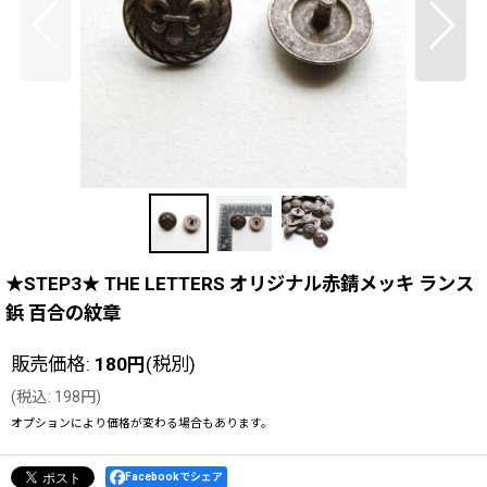
★STEP3★ THE LETTERS オリジナル赤錆メッキ ランス
鋲 百合の紋章
販売価格
:
180
円
(税別)
(
税込
:
198
円
)
オプションにより価格が変わる場合もあります。
Facebookでシェア