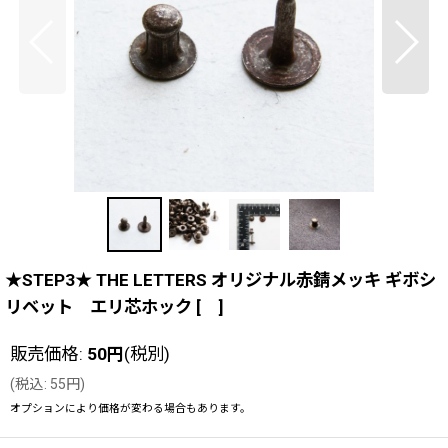
★STEP3★ THE LETTERS オリジナル赤錆メッキ ギボシ
リベット エリ芯ホック
[
]
販売価格
:
50
円
(税別)
(
税込
:
55
円
)
オプションにより価格が変わる場合もあります。