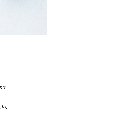
ので
しい」
」