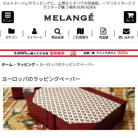
カルトナージュやラッピングに、上質なイタリアの包装紙。ークリエイターとク
ラフターが集う場所 KURI KURA
メニュー
カート
カテゴリ
マイページ
商品検索
ご利用案内
実店舗
問い合わせ
ホーム
>
ラッピング
>
ヨーロッパのラッピングペーパー
ヨーロッパのラッピングペーパー