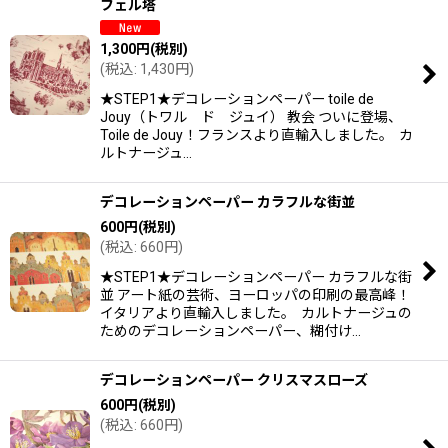
フェル塔
1,300
円
(税別)
(
税込
:
1,430
円
)
★STEP1★デコレーションペーパー toile de
Jouy（トワル ド ジュイ） 教会 ついに登場、
Toile de Jouy！フランスより直輸入しました。 カ
ルトナージュ…
デコレーションペーパー カラフルな街並
600
円
(税別)
(
税込
:
660
円
)
★STEP1★デコレーションペーパー カラフルな街
並 アート紙の芸術、ヨーロッパの印刷の最高峰！
イタリアより直輸入しました。 カルトナージュの
ためのデコレーションペーパー、糊付け…
デコレーションペーパー クリスマスローズ
600
円
(税別)
(
税込
:
660
円
)