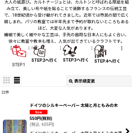
大人の紙遊び。カルトナージュとは、カルトンと呼ばれる厚紙を組
み立て、美しい布や紙を貼ることで装飾するフランスの伝統工芸
で、18世紀頃から受け継がれてきました。近年では市民の間で広く
親しまれ、パリの教室では半年先まで予約が取れないところもある
ほど、大変な人気があります。
繊細で美しく細やかな工芸は、手先の器用な日本人にもよく合い、
徐々に教室や教本も増え、人気が出てきているクラフトです。
[
｜
｜
｜
]
STEP.3へ行く
STEP.2へ行く
STEP.4へ行く
STEP.1
表示順変更
閉じる
22
件
表示数
:
ドイツのシルキーペーパー 太陽と月ともみの木
並び順
:
550
円
(税別)
(
税込
:
605
円
)
絞り込む