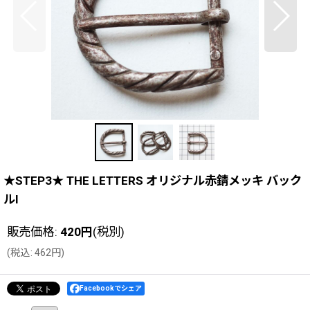
★STEP3★ THE LETTERS オリジナル赤錆メッキ バック
ルI
販売価格
:
420
円
(税別)
(
税込
:
462
円
)
Facebookでシェア