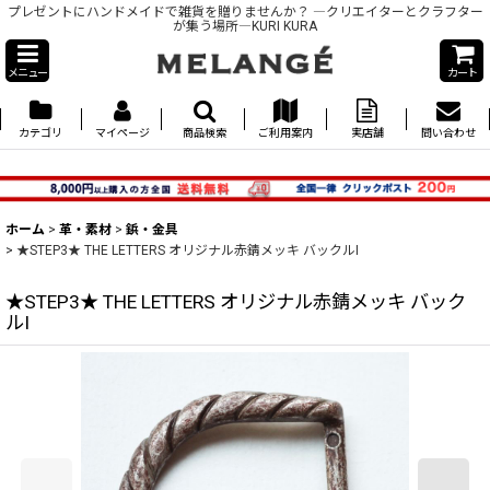
プレゼントにハンドメイドで雑貨を贈りませんか？ ―クリエイターとクラフター
が集う場所―KURI KURA
メニュー
カート
カテゴリ
マイページ
商品検索
ご利用案内
実店舗
問い合わせ
ホーム
>
革・素材
>
鋲・金具
>
★STEP3★ THE LETTERS オリジナル赤錆メッキ バックルI
★STEP3★ THE LETTERS オリジナル赤錆メッキ バック
ルI