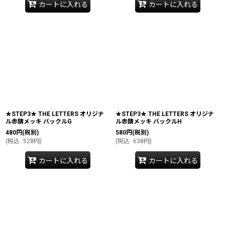
カートに入れる
カートに入れる
★STEP3★ THE LETTERS オリジナ
★STEP3★ THE LETTERS オリジナ
ル赤錆メッキ バックルG
ル赤錆メッキ バックルH
480
円
(税別)
580
円
(税別)
(
税込
:
528
円
)
(
税込
:
638
円
)
カートに入れる
カートに入れる