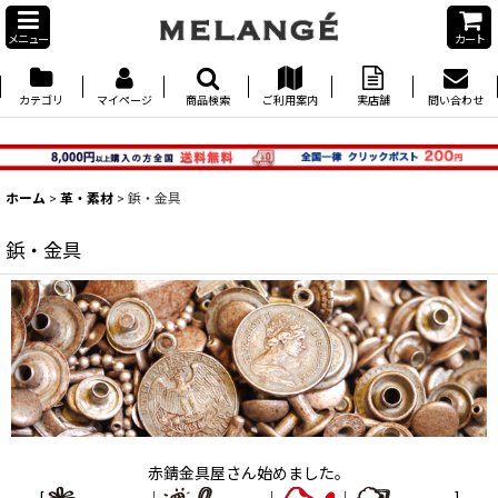
メニュー
カート
カテゴリ
マイページ
商品検索
ご利用案内
実店舗
問い合わせ
ホーム
>
革・素材
>
鋲・金具
鋲・金具
赤錆金具屋さん始めました。