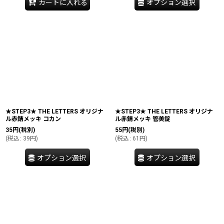
カートに入れる
オプション選択
★STEP3★ THE LETTERS オリジナ
★STEP3★ THE LETTERS オリジナ
ル赤錆メッキ コカン
ル赤錆メッキ 管美錠
35
円
(税別)
55
円
(税別)
(
税込
:
39
円
)
(
税込
:
61
円
)
オプション選択
オプション選択