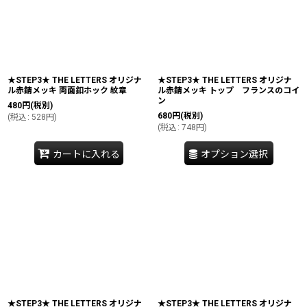
★STEP3★ THE LETTERS オリジナ
★STEP3★ THE LETTERS オリジナ
ル赤錆メッキ 両面釦ホック 紋章
ル赤錆メッキ トップ フランスのコイ
ン
480
円
(税別)
680
円
(税別)
(
税込
:
528
円
)
(
税込
:
748
円
)
カートに入れる
オプション選択
★STEP3★ THE LETTERS オリジナ
★STEP3★ THE LETTERS オリジナ