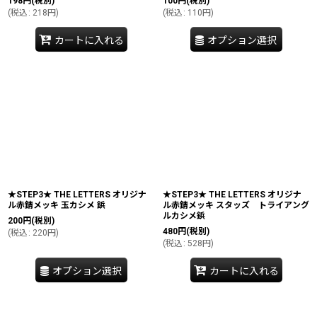
198
円
(税別)
100
円
(税別)
(
税込
:
218
円
)
(
税込
:
110
円
)
カートに入れる
オプション選択
★STEP3★ THE LETTERS オリジナ
★STEP3★ THE LETTERS オリジナ
ル赤錆メッキ 玉カシメ 鋲
ル赤錆メッキ スタッズ トライアング
ルカシメ鋲
200
円
(税別)
480
円
(税別)
(
税込
:
220
円
)
(
税込
:
528
円
)
オプション選択
カートに入れる