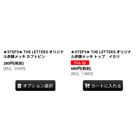
★STEP3★ THE LETTERS オリジナ
★STEP3★ THE LETTERS オリジナ
ル赤錆メッキ カブトピン
ル赤錆メッキ トップ イカリ
280
円
(税別)
(
税込
:
308
円
)
680
円
(税別)
(
税込
:
748
円
)
オプション選択
カートに入れる