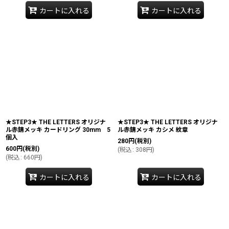
カートに入れる
カートに入れる
★STEP3★ THE LETTERS オリジナ
★STEP3★ THE LETTERS オリジナ
ル赤錆メッキ カードリング 30mm 5
ル赤錆メッキ カシメ 紋章
個入
280
円
(税別)
600
円
(税別)
(
税込
:
308
円
)
(
税込
:
660
円
)
カートに入れる
カートに入れる