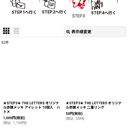
[
｜
｜
｜
]
STEP.2へ行く
STEP.1へ行く
STEP.4へ行く
STEP.3
表示順変更
閉じる
52
件
表示数
:
並び順
:
絞り込む
★STEP3★ THE LETTERS オリジナ
★STEP3★ THE LETTERS オリジナ
ル赤錆メッキ アイレット 10個入 ハ
ル赤錆メッキ 二重リング
トメ
50
円
(税別)
1,000
円
(税別)
(
税込
:
55
円
)
(
税込
:
1,100
円
)