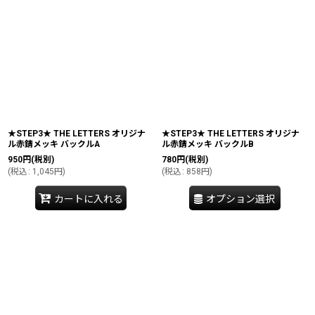
★STEP3★ THE LETTERS オリジナ
★STEP3★ THE LETTERS オリジナ
ル赤錆メッキ バックルA
ル赤錆メッキ バックルB
950
円
(税別)
780
円
(税別)
(
税込
:
1,045
円
)
(
税込
:
858
円
)
カートに入れる
オプション選択