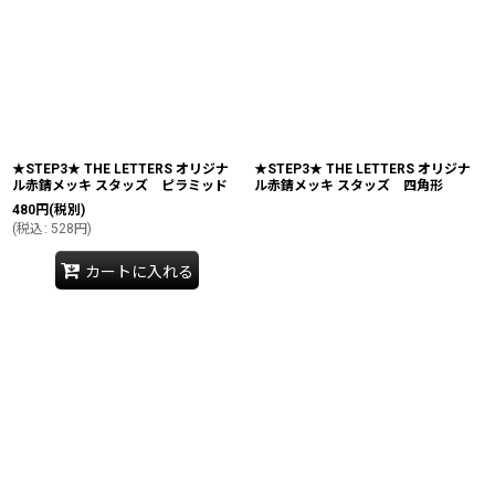
★STEP3★ THE LETTERS オリジナ
★STEP3★ THE LETTERS オリジナ
ル赤錆メッキ スタッズ ピラミッド
ル赤錆メッキ スタッズ 四角形
480
円
(税別)
(
税込
:
528
円
)
カートに入れる