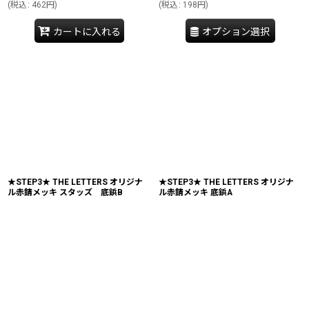
(
税込
:
462
円
)
(
税込
:
198
円
)
カートに入れる
オプション選択
★STEP3★ THE LETTERS オリジナ
★STEP3★ THE LETTERS オリジナ
ル赤錆メッキ スタッズ 底鋲B
ル赤錆メッキ 底鋲A