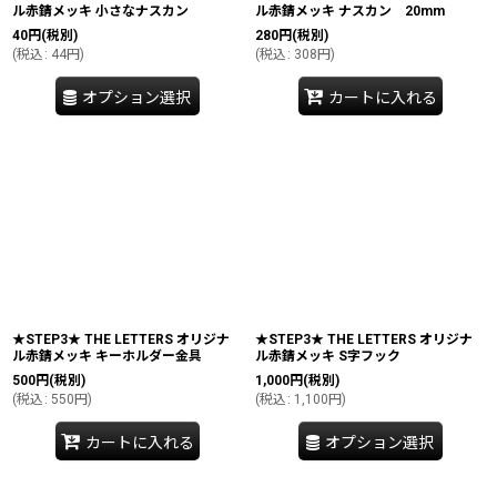
ル赤錆メッキ 小さなナスカン
ル赤錆メッキ ナスカン 20mm
40
円
(税別)
280
円
(税別)
(
税込
:
44
円
)
(
税込
:
308
円
)
オプション選択
カートに入れる
★STEP3★ THE LETTERS オリジナ
★STEP3★ THE LETTERS オリジナ
ル赤錆メッキ キーホルダー金具
ル赤錆メッキ S字フック
500
円
(税別)
1,000
円
(税別)
(
税込
:
550
円
)
(
税込
:
1,100
円
)
カートに入れる
オプション選択