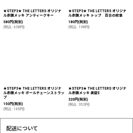
★STEP3★ THE LETTERS オリジナ
★STEP3★ THE LETTERS オリジナ
ル赤錆メッキ アンティークキー
ル赤錆メッキ トップ 百合の紋章
580
円
(税別)
180
円
(税別)
(
税込
:
638
円
)
(
税込
:
198
円
)
★STEP3★ THE LETTERS オリジナ
★STEP3★ THE LETTERS オリジナ
ル赤錆メッキ ボールチェーンストラッ
ル赤錆メッキ 美錠E
プ
320
円
(税別)
150
円
(税別)
(
税込
:
352
円
)
(
税込
:
165
円
)
配送について