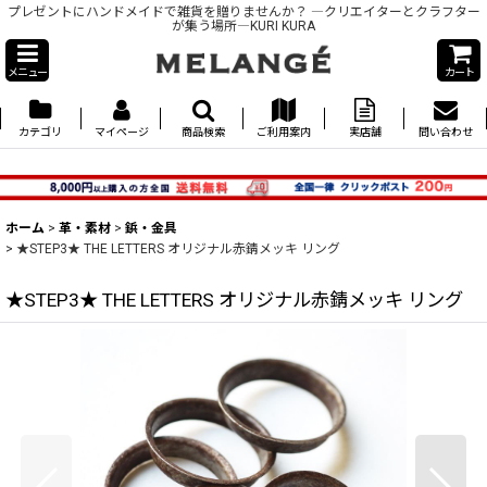
プレゼントにハンドメイドで雑貨を贈りませんか？ ―クリエイターとクラフター
が集う場所―KURI KURA
メニュー
カート
カテゴリ
マイページ
商品検索
ご利用案内
実店舗
問い合わせ
ホーム
>
革・素材
>
鋲・金具
>
★STEP3★ THE LETTERS オリジナル赤錆メッキ リング
★STEP3★ THE LETTERS オリジナル赤錆メッキ リング