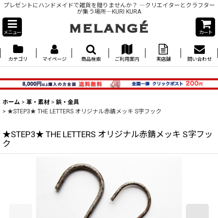
プレゼントにハンドメイドで雑貨を贈りませんか？ ―クリエイターとクラフター
が集う場所―KURI KURA
メニュー
カート
カテゴリ
マイページ
商品検索
ご利用案内
実店舗
問い合わせ
ホーム
>
革・素材
>
鋲・金具
>
★STEP3★ THE LETTERS オリジナル赤錆メッキ S字フック
★STEP3★ THE LETTERS オリジナル赤錆メッキ S字フッ
ク