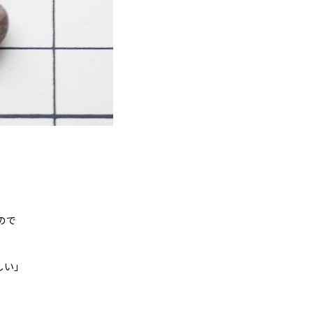
ので
しい」
」