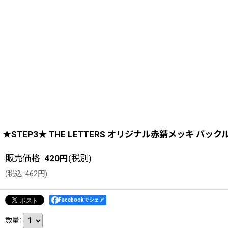
★STEP3★ THE LETTERS オリジナル赤錆メッキ バック
販売価格
:
420
円
(税別)
(
税込
:
462
円
)
Facebookでシェア
数量
: