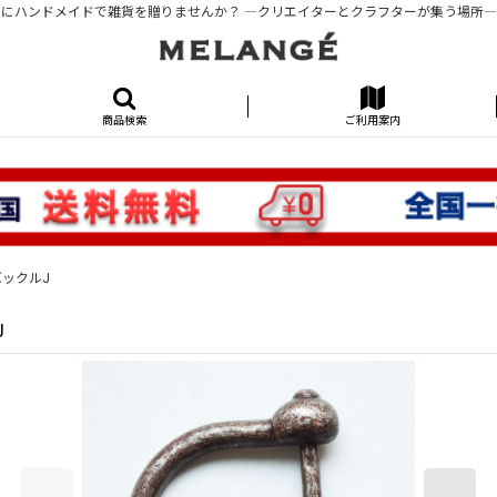
にハンドメイドで雑貨を贈りませんか？ ―クリエイターとクラフターが集う場所―KUR
商品検索
ご利用案内
 バックルJ
J