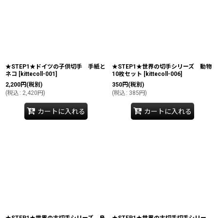
★STEP1★ドイツの子供切手 手紙と
★STEP1★世界の切手シリーズ 動物
ネコ
[
kittecoll-001
]
10枚セット
[
kittecoll-006
]
2,200
円
(税別)
350
円
(税別)
(
税込
:
2,420
円
)
(
税込
:
385
円
)
カートに入れる
カートに入れる
★STEP1★世界の古切手シリーズ 鳥
★STEP1★世界の古切手切手シリー