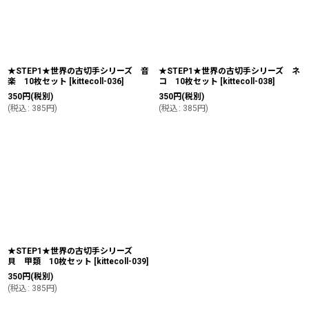
★STEP1★世界の古切手シリーズ 音
★STEP1★世界の古切手シリーズ ネ
楽 10枚セット
[
kittecoll-036
]
コ 10枚セット
[
kittecoll-038
]
350
円
(税別)
350
円
(税別)
(
税込
:
385
円
)
(
税込
:
385
円
)
★STEP1★世界の古切手シリーズ
貝 甲類 10枚セット
[
kittecoll-039
]
350
円
(税別)
(
税込
:
385
円
)