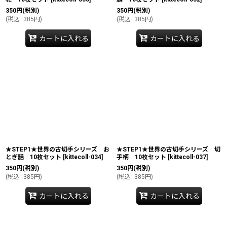
350
円
(税別)
350
円
(税別)
(
税込
:
385
円
)
(
税込
:
385
円
)
カートに入れる
カートに入れる
★STEP1★世界の古切手シリーズ お
★STEP1★世界の古切手シリーズ 切
とぎ話 10枚セット
[
kittecoll-034
]
手柄 10枚セット
[
kittecoll-037
]
350
円
(税別)
350
円
(税別)
(
税込
:
385
円
)
(
税込
:
385
円
)
カートに入れる
カートに入れる