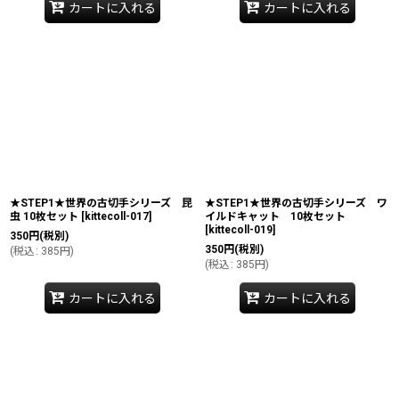
カートに入れる
カートに入れる
★STEP1★世界の古切手シリーズ 昆
★STEP1★世界の古切手シリーズ ワ
虫 10枚セット
[
kittecoll-017
]
イルドキャット 10枚セット
[
kittecoll-019
]
350
円
(税別)
350
円
(税別)
(
税込
:
385
円
)
(
税込
:
385
円
)
カートに入れる
カートに入れる