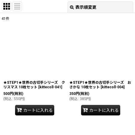
表示順変更
閉じる
41
件
表示数
:
並び順
:
絞り込む
★STEP1★世界の古切手シリーズ ク
★STEP1★世界の古切手シリーズ お
リスマス 10枚セット
[
kittecoll-041
]
さかな 10枚セット
[
kittecoll-004
]
500
円
(税別)
350
円
(税別)
(
税込
:
550
円
)
(
税込
:
385
円
)
カートに入れる
カートに入れる