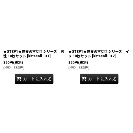
★STEP1★世界の古切手シリーズ 男
★STEP1★世界の古切手シリーズ イ
性 10枚セット
[
kittecoll-011
]
ヌ 10枚セット
[
kittecoll-012
]
350
円
(税別)
350
円
(税別)
(
税込
:
385
円
)
(
税込
:
385
円
)
カートに入れる
カートに入れる