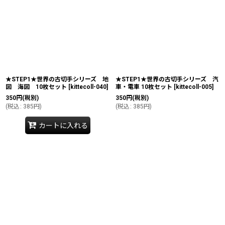
★STEP1★世界の古切手シリーズ 地
★STEP1★世界の古切手シリーズ 汽
図 海図 10枚セット
[
kittecoll-040
]
車・電車 10枚セット
[
kittecoll-005
]
350
円
(税別)
350
円
(税別)
(
税込
:
385
円
)
(
税込
:
385
円
)
カートに入れる