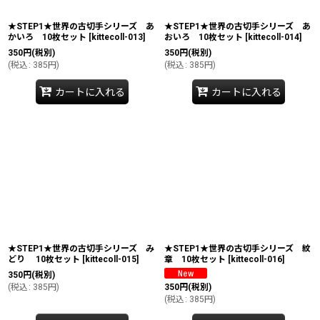
★STEP1★世界の古切手シリーズ あ
★STEP1★世界の古切手シリーズ あ
かいろ 10枚セット
[
kittecoll-013
]
おいろ 10枚セット
[
kittecoll-014
]
350
円
(税別)
350
円
(税別)
(
税込
:
385
円
)
(
税込
:
385
円
)
カートに入れる
カートに入れる
★STEP1★世界の古切手シリーズ み
★STEP1★世界の古切手シリーズ 紋
どり 10枚セット
[
kittecoll-015
]
章 10枚セット
[
kittecoll-016
]
350
円
(税別)
(
税込
:
385
円
)
350
円
(税別)
(
税込
:
385
円
)