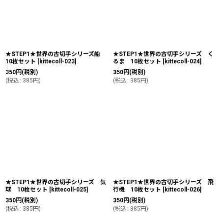
★STEP1★世界の古切手シリーズ船
★STEP1★世界の古切手シリーズ く
10枚セット
[
kittecoll-023
]
るま 10枚セット
[
kittecoll-024
]
350
円
(税別)
350
円
(税別)
(
税込
:
385
円
)
(
税込
:
385
円
)
★STEP1★世界の古切手シリーズ 気
★STEP1★世界の古切手シリーズ 飛
球 10枚セット
[
kittecoll-025
]
行機 10枚セット
[
kittecoll-026
]
350
円
(税別)
350
円
(税別)
(
税込
:
385
円
)
(
税込
:
385
円
)