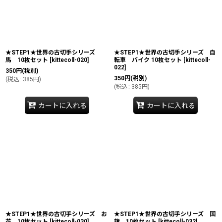
★STEP1★世界の古切手シリーズ
★STEP1★世界の古切手シリーズ 自
馬 10枚セット
[
kittecoll-020
]
転車 バイク 10枚セット
[
kittecoll-
022
]
350
円
(税別)
350
円
(税別)
(
税込
:
385
円
)
(
税込
:
385
円
)
カートに入れる
カートに入れる
★STEP1★世界の古切手シリーズ お
★STEP1★世界の古切手シリーズ 国
花 10枚セット
[
kittecoll-030
]
旗 10枚セット
[
kittecoll-032
]