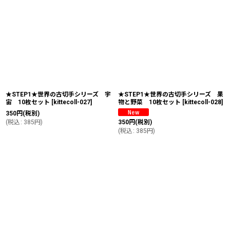
★STEP1★世界の古切手シリーズ 宇
★STEP1★世界の古切手シリーズ 果
宙 10枚セット
[
kittecoll-027
]
物と野菜 10枚セット
[
kittecoll-028
]
350
円
(税別)
(
税込
:
385
円
)
350
円
(税別)
(
税込
:
385
円
)