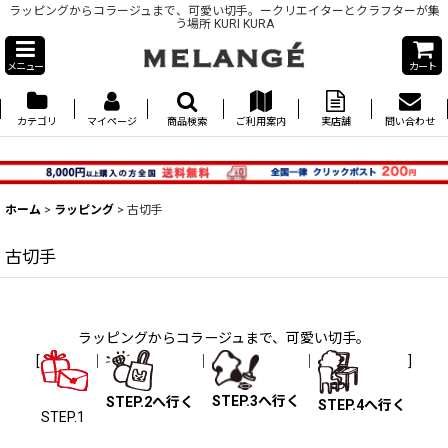
ラッピングからコラージュまで、可愛い切手。ークリエイターとクラフターが集
う場所 KURI KURA
メニュー
カート
カテゴリ
マイページ
商品検索
ご利用案内
実店舗
問い合わせ
ホーム
>
ラッピング
>
古切手
古切手
ラッピングからコラージュまで、可愛い切手。
[
｜
｜
｜
]
STEP.3へ行く
STEP.2へ行く
STEP.4へ行く
STEP.1