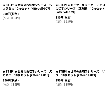
★STEP1★世界の古切手シリーズ ち
★STEP1★ドイツ キューバ チェコ
ょうちょ 10枚セット
[
kittecoll-007
]
の切手シリーズ 正方形 10枚セット
[
kittecoll-003
]
350
円
(税別)
330
円
(税別)
(
税込
:
385
円
)
(
税込
:
363
円
)
★STEP1★世界の古切手シリーズ 犬
★STEP1★世界の古切手シリーズ ゾ
とネコ 10枚セット
[
kittecoll-018
]
ウ 10枚セット
[
kittecoll-021
]
350
円
(税別)
350
円
(税別)
(
税込
:
385
円
)
(
税込
:
385
円
)