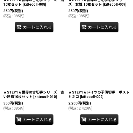
10枚セット
[
kittecoll-008
]
ズ 女性 10枚セット
[
kittecoll-009
]
350
円
(税別)
350
円
(税別)
(
税込
:
385
円
)
(
税込
:
385
円
)
カートに入れる
カートに入れる
★STEP1★世界の古切手シリーズ 古
★STEP1★ドイツの子供切手 ポスト
い建物10枚セット
[
kittecoll-010
]
とネコ
[
kittecoll-002
]
350
円
(税別)
2,200
円
(税別)
(
税込
:
385
円
)
(
税込
:
2,420
円
)
カートに入れる
カートに入れる