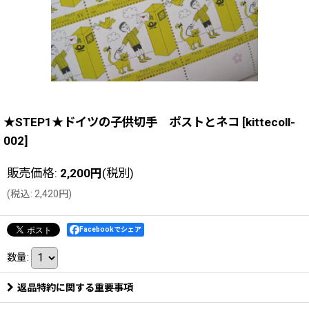
★STEP1★ドイツの子供切手 ポストとネコ
[
kittecoll-
002
]
販売価格
:
2,200
円
(税別)
(
税込
:
2,420
円
)
Facebookでシェア
数量
:
返品特約に関する重要事項