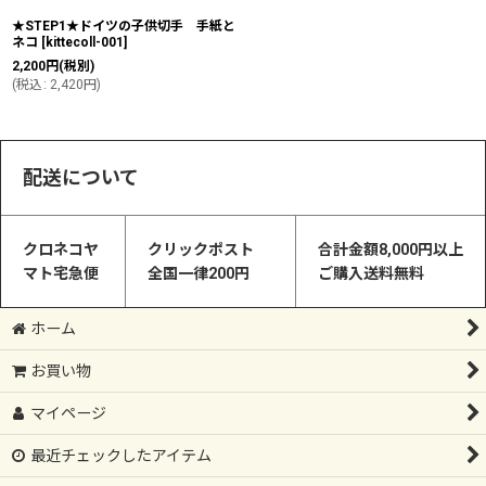
★STEP1★ドイツの子供切手 手紙と
ネコ
[
kittecoll-001
]
2,200
円
(税別)
(
税込
:
2,420
円
)
配送について
クロネコヤ
クリックポスト
合計金額8,000円以上
マト宅急便
全国一律200円
ご購入送料無料
ホーム
お買い物
マイページ
最近チェックしたアイテム