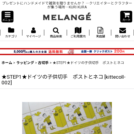
プレゼントにハンドメイドで雑貨を贈りませんか？ ―クリエイターとクラフター
が集う場所―KURI KURA
メニュー
カート
カテゴリ
マイページ
商品検索
ご利用案内
実店舗
問い合わせ
ホーム
>
ラッピング
>
古切手
>
★STEP1★ドイツの子供切手 ポストとネコ
★STEP1★ドイツの子供切手 ポストとネコ
[
kittecoll-
002
]