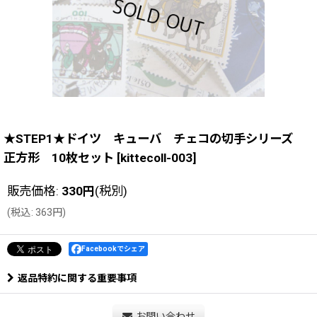
★STEP1★ドイツ キューバ チェコの切手シリーズ
正方形 10枚セット
[
kittecoll-003
]
販売価格
:
330
円
(税別)
(
税込
:
363
円
)
Facebookでシェア
返品特約に関する重要事項
お問い合わせ