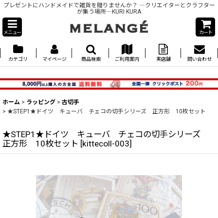
プレゼントにハンドメイドで雑貨を贈りませんか？ ―クリエイターとクラフター
が集う場所―KURI KURA
メニュー
カート
カテゴリ
マイページ
商品検索
ご利用案内
実店舗
問い合わせ
ホーム
>
ラッピング
>
古切手
>
★STEP1★ドイツ キューバ チェコの切手シリーズ 正方形 10枚セット
★STEP1★ドイツ キューバ チェコの切手シリーズ
正方形 10枚セット
[
kittecoll-003
]