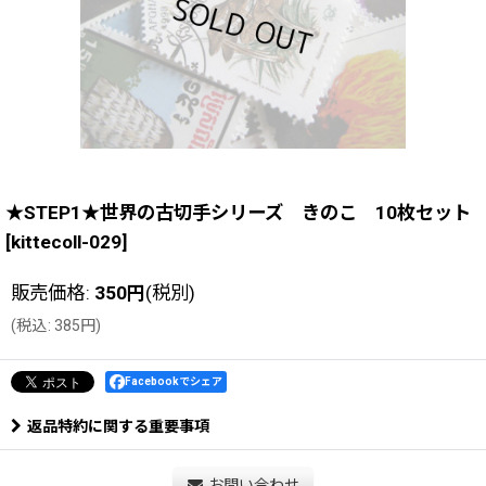
★STEP1★世界の古切手シリーズ きのこ 10枚セット
[
kittecoll-029
]
販売価格
:
350
円
(税別)
(
税込
:
385
円
)
Facebookでシェア
返品特約に関する重要事項
お問い合わせ