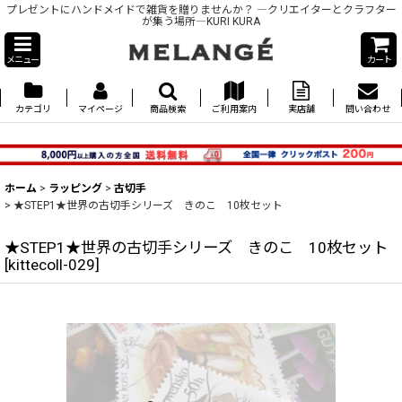
プレゼントにハンドメイドで雑貨を贈りませんか？ ―クリエイターとクラフター
が集う場所―KURI KURA
メニュー
カート
カテゴリ
マイページ
商品検索
ご利用案内
実店舗
問い合わせ
ホーム
>
ラッピング
>
古切手
>
★STEP1★世界の古切手シリーズ きのこ 10枚セット
★STEP1★世界の古切手シリーズ きのこ 10枚セット
[
kittecoll-029
]