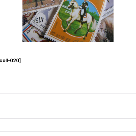
ecoll-020
]