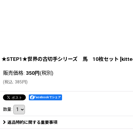
★STEP1★世界の古切手シリーズ 馬 10枚セット
[
kitt
販売価格
:
350
円
(税別)
(
税込
:
385
円
)
Facebookでシェア
数量
:
返品特約に関する重要事項