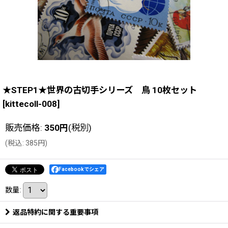
★STEP1★世界の古切手シリーズ 鳥 10枚セット
[
kittecoll-008
]
販売価格
:
350
円
(税別)
(
税込
:
385
円
)
Facebookでシェア
数量
:
返品特約に関する重要事項