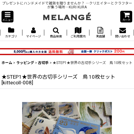
プレゼントにハンドメイドで雑貨を贈りませんか？ ―クリエイターとクラフター
が集う場所―KURI KURA
メニュー
カート
カテゴリ
マイページ
商品検索
ご利用案内
実店舗
問い合わせ
ホーム
>
ラッピング
>
古切手
>
★STEP1★世界の古切手シリーズ 鳥 10枚セット
★STEP1★世界の古切手シリーズ 鳥 10枚セット
[
kittecoll-008
]