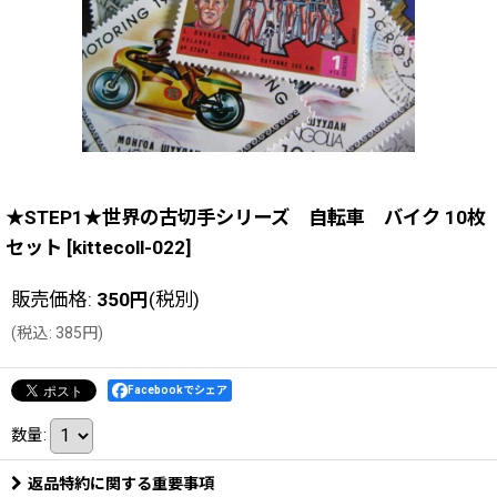
★STEP1★世界の古切手シリーズ 自転車 バイク 10枚
セット
[
kittecoll-022
]
販売価格
:
350
円
(税別)
(
税込
:
385
円
)
Facebookでシェア
数量
:
返品特約に関する重要事項