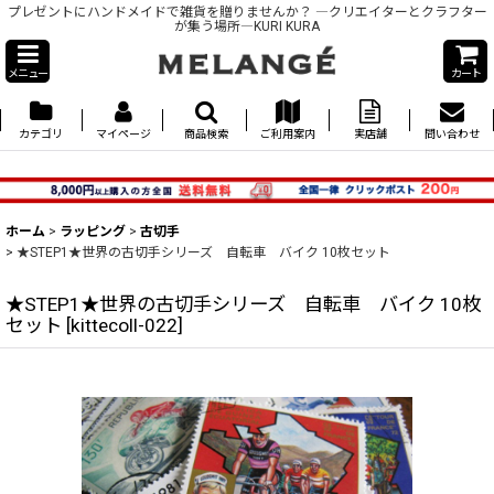
プレゼントにハンドメイドで雑貨を贈りませんか？ ―クリエイターとクラフター
が集う場所―KURI KURA
メニュー
カート
カテゴリ
マイページ
商品検索
ご利用案内
実店舗
問い合わせ
ホーム
>
ラッピング
>
古切手
>
★STEP1★世界の古切手シリーズ 自転車 バイク 10枚セット
★STEP1★世界の古切手シリーズ 自転車 バイク 10枚
セット
[
kittecoll-022
]