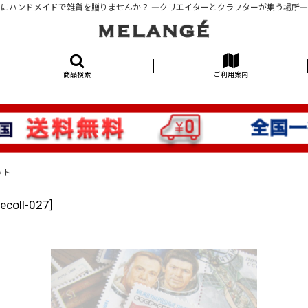
にハンドメイドで雑貨を贈りませんか？ ―クリエイターとクラフターが集う場所―KUR
商品検索
ご利用案内
ット
tecoll-027
]