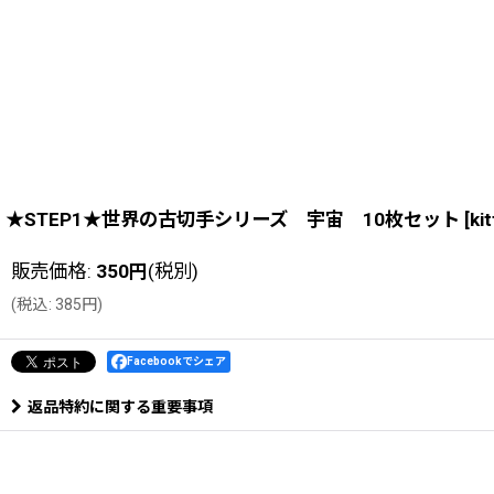
★STEP1★世界の古切手シリーズ 宇宙 10枚セット
[
ki
販売価格
:
350
円
(税別)
(
税込
:
385
円
)
Facebookでシェア
返品特約に関する重要事項