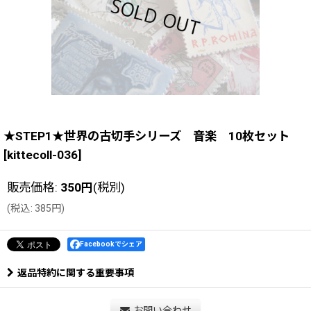
★STEP1★世界の古切手シリーズ 音楽 10枚セット
[
kittecoll-036
]
販売価格
:
350
円
(税別)
(
税込
:
385
円
)
Facebookでシェア
返品特約に関する重要事項
お問い合わせ