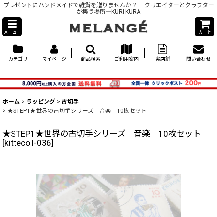
プレゼントにハンドメイドで雑貨を贈りませんか？ ―クリエイターとクラフター
が集う場所―KURI KURA
メニュー
カート
カテゴリ
マイページ
商品検索
ご利用案内
実店舗
問い合わせ
ホーム
>
ラッピング
>
古切手
>
★STEP1★世界の古切手シリーズ 音楽 10枚セット
★STEP1★世界の古切手シリーズ 音楽 10枚セット
[
kittecoll-036
]