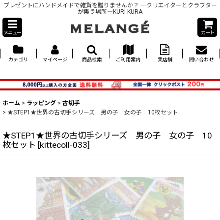
プレゼントにハンドメイドで雑貨を贈りませんか？ ―クリエイターとクラフター
が集う場所―KURI KURA
メニュー
カート
カテゴリ
マイページ
商品検索
ご利用案内
実店舗
問い合わせ
ホーム
>
ラッピング
>
古切手
>
★STEP1★世界の古切手シリーズ 男の子 女の子 10枚セット
★STEP1★世界の古切手シリーズ 男の子 女の子 10
枚セット
[
kittecoll-033
]