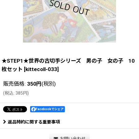
★STEP1★世界の古切手シリーズ 男の子 女の子 10
枚セット
[
kittecoll-033
]
販売価格
:
350
円
(税別)
(
税込
:
385
円
)
Facebookでシェア
返品特約に関する重要事項
お問い合わせ