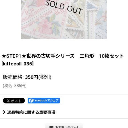
★STEP1★世界の古切手シリーズ 三角形 10枚セット
[
kittecoll-035
]
販売価格
:
350
円
(税別)
(
税込
:
385
円
)
Facebookでシェア
返品特約に関する重要事項
お問い合わせ