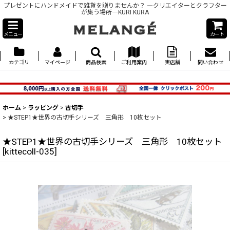
プレゼントにハンドメイドで雑貨を贈りませんか？ ―クリエイターとクラフター
が集う場所―KURI KURA
メニュー
カート
カテゴリ
マイページ
商品検索
ご利用案内
実店舗
問い合わせ
ホーム
>
ラッピング
>
古切手
>
★STEP1★世界の古切手シリーズ 三角形 10枚セット
★STEP1★世界の古切手シリーズ 三角形 10枚セット
[
kittecoll-035
]