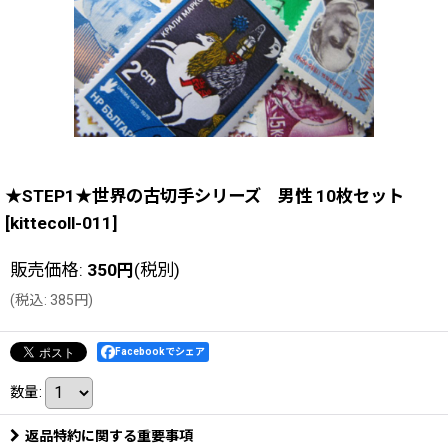
★STEP1★世界の古切手シリーズ 男性 10枚セット
[
kittecoll-011
]
販売価格
:
350
円
(税別)
(
税込
:
385
円
)
Facebookでシェア
数量
:
返品特約に関する重要事項