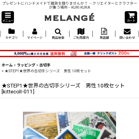
プレゼントにハンドメイドで雑貨を贈りませんか？ ―クリエイターとクラフター
が集う場所―KURI KURA
メニュー
カート
カテゴリ
マイページ
商品検索
ご利用案内
実店舗
問い合わせ
ホーム
>
ラッピング
>
古切手
>
★STEP1★世界の古切手シリーズ 男性 10枚セット
★STEP1★世界の古切手シリーズ 男性 10枚セット
[
kittecoll-011
]