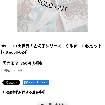
★STEP1★世界の古切手シリーズ くるま 10枚セット
[
kittecoll-024
]
販売価格
:
350
円
(税別)
(
税込
:
385
円
)
Facebookでシェア
返品特約に関する重要事項
お問い合わせ