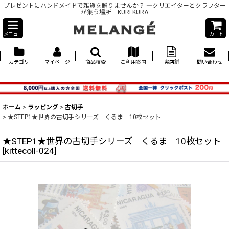
プレゼントにハンドメイドで雑貨を贈りませんか？ ―クリエイターとクラフター
が集う場所―KURI KURA
メニュー
カート
カテゴリ
マイページ
商品検索
ご利用案内
実店舗
問い合わせ
ホーム
>
ラッピング
>
古切手
>
★STEP1★世界の古切手シリーズ くるま 10枚セット
★STEP1★世界の古切手シリーズ くるま 10枚セット
[
kittecoll-024
]