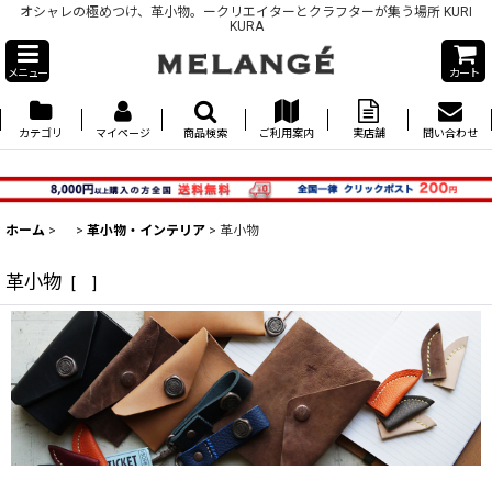
オシャレの極めつけ、革小物。ークリエイターとクラフターが集う場所 KURI
KURA
メニュー
カート
カテゴリ
マイページ
商品検索
ご利用案内
実店舗
問い合わせ
ホーム
>
>
革小物・インテリア
>
革小物
革小物
[
]