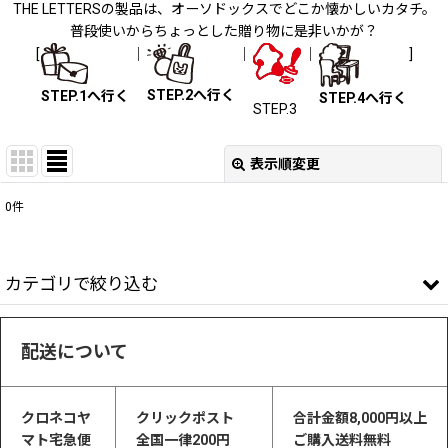
THE LETTERSの製品は、オーソドックスでどこか懐かしいカタチ。
普段使いからちょっとした贈り物に是非いかが？
[
｜
｜
｜
]
STEP.2へ行く
STEP.1へ行く
STEP.4へ行く
STEP.3
表示順変更
閉じる
0
件
表示数
:
並び順
:
カテゴリで絞り込む
絞り込む
配送について
革小物・インテリア (ALL ITEM)
封蝋リング・アクセサリー
クロネコヤ
クリックポスト
合計金額8,000円以上
マト宅急便
全国一律200円
ご購入送料無料
FASHION エコバッグ・服・靴