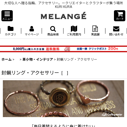
大切な人へ贈る指輪、アクセサリー。ークリエイターとクラフターが集う場所
KURI KURA
メニュー
カート
カテゴリ
マイページ
商品検索
ご利用案内
実店舗
問い合わせ
ホーム
>
>
革小物・インテリア
>
封蝋リング・アクセサリー
封蝋リング・アクセサリー
[
]
「毎日着替えるように身に着けたい」