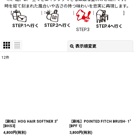
時を経て刻まれた風合いや古さの持つ味わいを忠実に再現します。
[
｜
｜
｜
]
STEP.2へ行く
STEP.1へ行く
STEP.4へ行く
STEP.3
表示順変更
閉じる
12
件
表示数
:
並び順
:
絞り込む
【刷毛】HOG HAIR SOFTNER 3"
【刷毛】POINTED FITCH BRUSH- 1"
[
BHS3
]
[
BPF 1
]
4,800
円
(税別)
3,800
円
(税別)