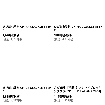
ひび割れ塗料 CHINA CLACKLE STEP
ひび割れ塗料 CHINA CLACKLE STEP
3
2
1,620
円
(税別)
3,888
円
(税別)
(
税込
:
1,782
円
)
(
税込
:
4,277
円
)
ひび割れ塗料 CHINA CLACKLE STEP
さび塗料 【手順1】アシッドブロッキ
１
ングプライマー 118ml
[
AM203-04
]
3,888
円
(税別)
1,155
円
(税別)
(
税込
:
4,277
円
)
(
税込
:
1,271
円
)