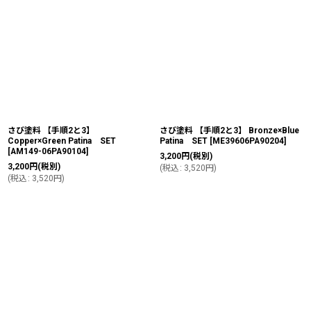
さび塗料 【手順2と3】
さび塗料 【手順2と3】 Bronze×Blue
Copper×Green Patina SET
Patina SET
[
ME39606PA90204
]
[
AM149-06PA90104
]
3,200
円
(税別)
3,200
円
(税別)
(
税込
:
3,520
円
)
(
税込
:
3,520
円
)