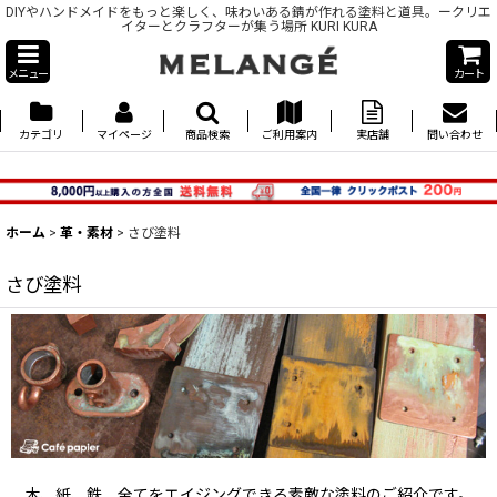
DIYやハンドメイドをもっと楽しく、味わいある錆が作れる塗料と道具。ークリエ
イターとクラフターが集う場所 KURI KURA
メニュー
カート
カテゴリ
マイページ
商品検索
ご利用案内
実店舗
問い合わせ
ホーム
>
革・素材
>
さび塗料
さび塗料
木、紙、鉄 全てをエイジングできる素敵な塗料のご紹介です。