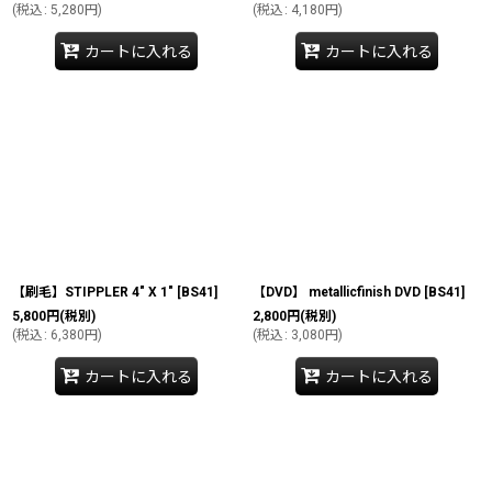
(
税込
:
5,280
円
)
(
税込
:
4,180
円
)
カートに入れる
カートに入れる
【刷毛】STIPPLER 4" X 1"
[
BS41
]
【DVD】 metallicfinish DVD
[
BS41
]
5,800
円
(税別)
2,800
円
(税別)
(
税込
:
6,380
円
)
(
税込
:
3,080
円
)
カートに入れる
カートに入れる