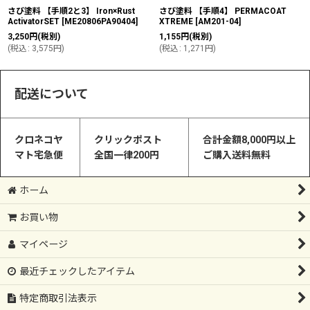
さび塗料 【手順2と3】 Iron×Rust
さび塗料 【手順4】 PERMACOAT
ActivatorSET
[
ME20806PA90404
]
XTREME
[
AM201-04
]
3,250
円
(税別)
1,155
円
(税別)
(
税込
:
3,575
円
)
(
税込
:
1,271
円
)
配送について
クロネコヤ
クリックポスト
合計金額8,000円以上
マト宅急便
全国一律200円
ご購入送料無料
ホーム
お買い物
マイページ
最近チェックしたアイテム
特定商取引法表示