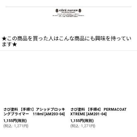
★この商品を買った人はこんな商品にも興味を持ってい
ます★
さび塗料 【手順1】アシッドブロッキ
さび塗料 【手順4】 PERMACOAT
ングプライマー 118ml
[
AM203-04
]
XTREME
[
AM201-04
]
1,155
円
(税別)
1,155
円
(税別)
(
税込
:
1,271
円
)
(
税込
:
1,271
円
)