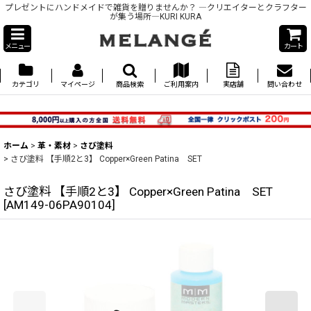
プレゼントにハンドメイドで雑貨を贈りませんか？ ―クリエイターとクラフター
が集う場所―KURI KURA
メニュー
カート
カテゴリ
マイページ
商品検索
ご利用案内
実店舗
問い合わせ
ホーム
>
革・素材
>
さび塗料
>
さび塗料 【手順2と3】 Copper×Green Patina SET
さび塗料 【手順2と3】 Copper×Green Patina SET
[
AM149-06PA90104
]