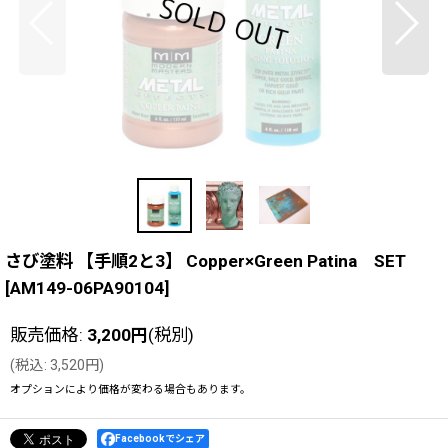
さび塗料 【手順2と3】 Copper×Green Patina SET
[
AM149-06PA90104
]
販売価格
:
3,200
円
(税別)
(
税込
:
3,520
円
)
オプションにより価格が変わる場合もあります。
Facebookでシェア