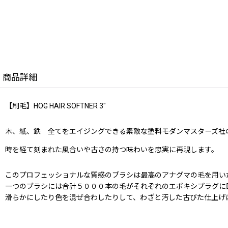
商品詳細
【刷毛】HOG HAIR SOFTNER 3"
木、紙、鉄 全てをエイジングできる素敵な塗料モダンマスターズ社のME
時を経て刻まれた風合いや古さの持つ味わいを忠実に再現します。
このプロフェッショナルな質感のブラシは最高のアナグマの毛を用い
一つのブラシには合計５０００本の毛がそれぞれのエポキシプラグに
滑らかにしたり色を混ぜ合わしたりして、わざと汚した古びた仕上げ