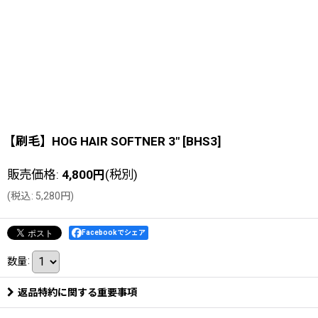
【刷毛】HOG HAIR SOFTNER 3"
[
BHS3
]
販売価格
:
4,800
円
(税別)
(
税込
:
5,280
円
)
Facebookでシェア
数量
:
返品特約に関する重要事項