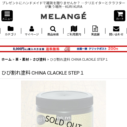
プレゼントにハンドメイドで雑貨を贈りませんか？ ―クリエイターとクラフター
が集う場所―KURI KURA
メニュー
カート
カテゴリ
マイページ
商品検索
ご利用案内
実店舗
問い合わせ
ホーム
>
革・素材
>
さび塗料
>
ひび割れ塗料 CHINA CLACKLE STEP１
ひび割れ塗料 CHINA CLACKLE STEP１