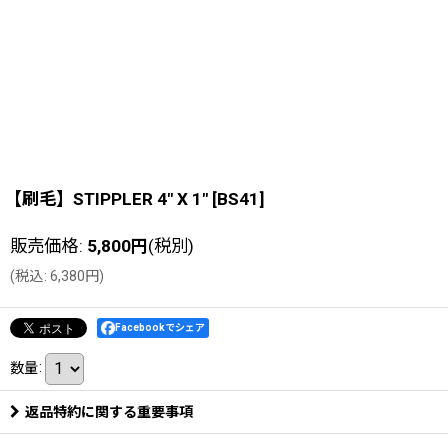
【刷毛】STIPPLER 4" X 1"
[
BS41
]
販売価格
:
5,800
円
(税別)
(
税込
:
6,380
円
)
Facebookでシェア
数量
:
返品特約に関する重要事項