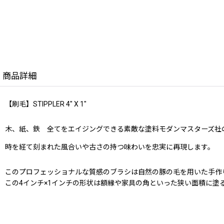
商品詳細
【刷毛】STIPPLER 4" X 1"
木、紙、鉄 全てをエイジングできる素敵な塗料モダンマスターズ社のME
時を経て刻まれた風合いや古さの持つ味わいを忠実に再現します。
このプロフェッショナルな質感のブラシは自然の豚の毛を用いた手作
この4インチ×1インチの形状は額縁や家具の角といった狭い面積に塗