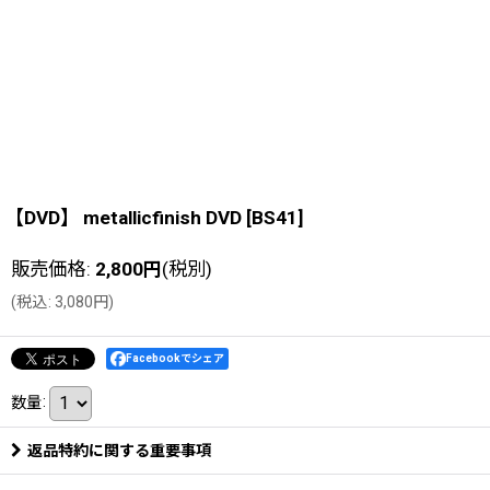
【DVD】 metallicfinish DVD
[
BS41
]
販売価格
:
2,800
円
(税別)
(
税込
:
3,080
円
)
Facebookでシェア
数量
:
返品特約に関する重要事項