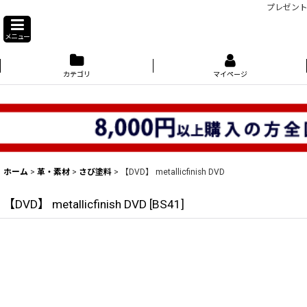
プレゼント
メニュー
カテゴリ
マイページ
ホーム
>
革・素材
>
さび塗料
>
【DVD】 metallicfinish DVD
【DVD】 metallicfinish DVD
[
BS41
]