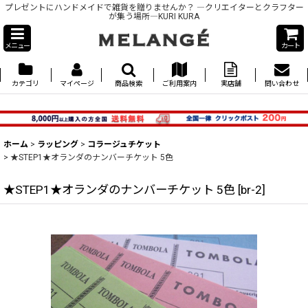
プレゼントにハンドメイドで雑貨を贈りませんか？ ―クリエイターとクラフター
が集う場所―KURI KURA
メニュー
カート
カテゴリ
マイページ
商品検索
ご利用案内
実店舗
問い合わせ
ホーム
>
ラッピング
>
コラージュチケット
>
★STEP1★オランダのナンバーチケット 5色
★STEP1★オランダのナンバーチケット 5色
[
br-2
]