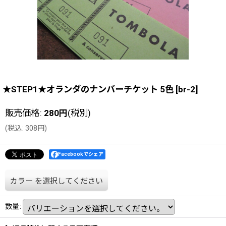
★STEP1★オランダのナンバーチケット 5色
[
br-2
]
販売価格
:
280
円
(税別)
(
税込
:
308
円
)
Facebookでシェア
カラー
を選択してください
数量
: