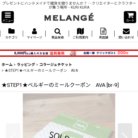
プレゼントにハンドメイドで雑貨を贈りませんか？ ―クリエイターとクラフター
が集う場所―KURI KURA
メニュー
カート
カテゴリ
マイページ
商品検索
ご利用案内
実店舗
問い合わせ
ホーム
>
ラッピング
>
コラージュチケット
>
★STEP1★ベルギーのミールクーポン AVA
★STEP1★ベルギーのミールクーポン AVA
[
br-9
]