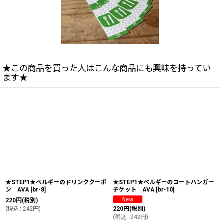
★この商品を買った人はこんな商品にも興味を持ってい
ます★
★STEP1★ベルギーのドリンククーポ
★STEP1★ベルギーのコートハンガー
ン AVA
[
br-8
]
チケット AVA
[
br-10
]
220
円
(税別)
(
税込
:
242
円
)
220
円
(税別)
(
税込
:
242
円
)