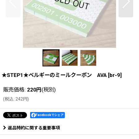
★STEP1★ベルギーのミールクーポン AVA
[
br-9
]
販売価格
:
220
円
(税別)
(
税込
:
242
円
)
Facebookでシェア
返品特約に関する重要事項