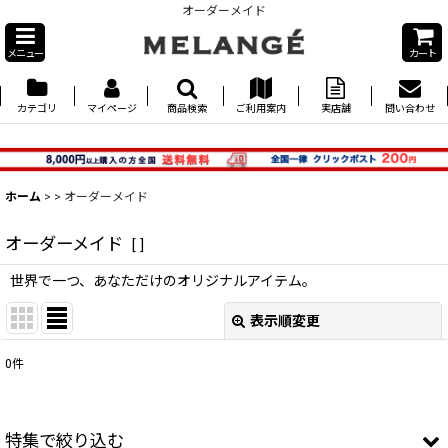
オーダーメイド
メニュー
カート
カテゴリ
マイページ
商品検索
ご利用案内
実店舗
問い合わせ
ホーム
>
>
オーダーメイド
オーダーメイド
[
]
世界で一つ、あなただけのオリジナルアイテム。
表示順変更
閉じる
0
件
表示数
:
並び順
:
特集で絞り込む