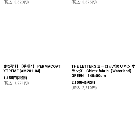
(
税込
:
3,520
円
)
(
税込
:
3,575
円
)
さび塗料 【手順4】 PERMACOAT
THE LETTERS ヨーロッパのリネン オ
XTREME
[
AM201-04
]
ランダ Chintz fabric【Waterland】
GREEN 140×50cm
1,155
円
(税別)
2,100
円
(税別)
(
税込
:
1,271
円
)
(
税込
:
2,310
円
)