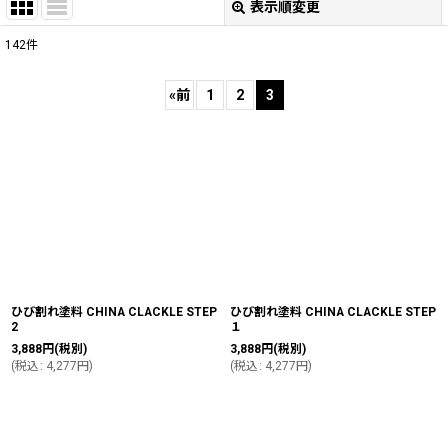
表示順変更
閉じる
142
件
サブカテゴリ
:
«
前
1
2
3
表示数
:
並び順
:
絞り込む
ひび割れ塗料 CHINA CLACKLE STEP
ひび割れ塗料 CHINA CLACKLE STEP
2
１
3,888
円
(税別)
3,888
円
(税別)
(
税込
:
4,277
円
)
(
税込
:
4,277
円
)