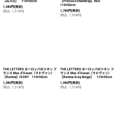
【ALICE】 110×50cm
【Princesschambray】RED
110×50cm
1,380
円
(税別)
1,780
円
(税別)
(
税込
:
1,518
円
)
(
税込
:
1,958
円
)
THE LETTERS ヨーロッパのリネン フ
THE LETTERS ヨーロッパのリネン フ
ランス Mas d'Ouvan（マドヴァン）
ランス Mas d'Ouvan（マドヴァン）
【Rentna】IVORY 110×50cm
【Rentna Grey Beige】 110×50cm
1,380
円
(税別)
1,380
円
(税別)
(
税込
:
1,518
円
)
(
税込
:
1,518
円
)