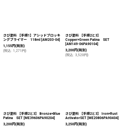
さび塗料 【手順1】アシッドブロッキ
さび塗料 【手順2と3】
ングプライマー 118ml
[
AM203-04
]
Copper×Green Patina SET
[
AM149-06PA90104
]
1,155
円
(税別)
3,200
円
(税別)
(
税込
:
1,271
円
)
(
税込
:
3,520
円
)
さび塗料 【手順2と3】 Bronze×Blue
さび塗料 【手順2と3】 Iron×Rust
Patina SET
[
ME39606PA90204
]
ActivatorSET
[
ME20806PA90404
]
3,200
円
(税別)
3,250
円
(税別)