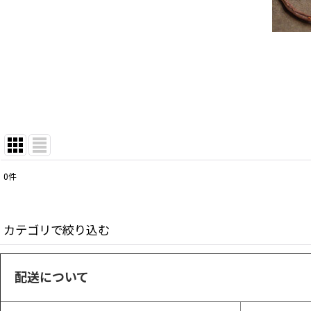
0
件
表示数
:
並び順
:
カテゴリで絞り込む
配送について
革小物・インテリア (ALL ITEM)