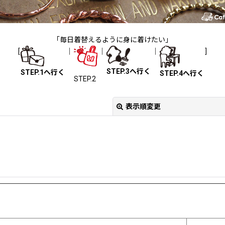
「毎日着替えるように身に着けたい」
[
｜
｜
｜
]
STEP.3へ行く
STEP.1へ行く
STEP.4へ行く
STEP.2
表示順変更
絞り込む