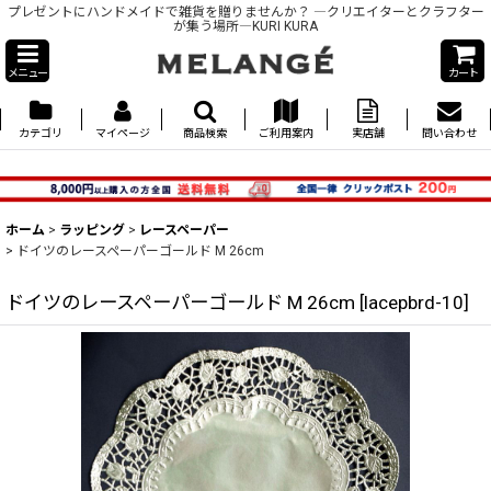
プレゼントにハンドメイドで雑貨を贈りませんか？ ―クリエイターとクラフター
が集う場所―KURI KURA
メニュー
カート
カテゴリ
マイページ
商品検索
ご利用案内
実店舗
問い合わせ
ホーム
>
ラッピング
>
レースペーパー
>
ドイツのレースペーパーゴールド M 26cm
ドイツのレースペーパーゴールド M 26cm
[
lacepbrd-10
]