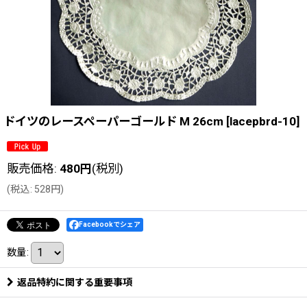
ドイツのレースペーパーゴールド M 26cm
[
lacepbrd-10
]
販売価格
:
480
円
(税別)
(
税込
:
528
円
)
Facebookでシェア
数量
:
返品特約に関する重要事項