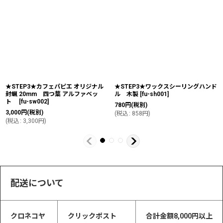
★STEP3★カフェパピエ オリジナル
★STEP3★ワックスシーリングハンド
封蝋 20mm 四つ葉 アルファベッ
ル 木製
[
fu-sh001
]
ト
[
fu-sw002
]
780
円
(税別)
3,000
円
(税別)
(
税込
:
858
円
)
(
税込
:
3,300
円
)
配送について
クロネコヤ
クリックポスト
合計金額8,000円以上