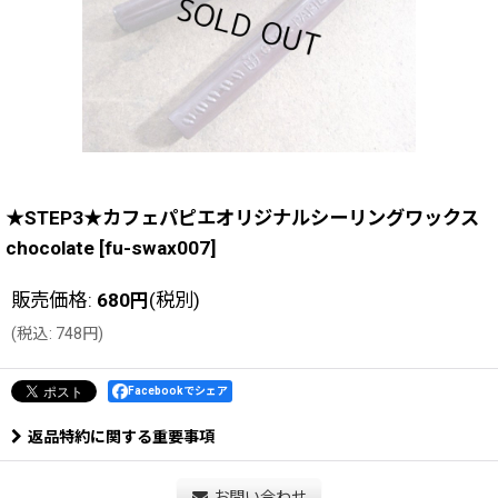
★STEP3★カフェパピエオリジナルシーリングワックス
chocolate
[
fu-swax007
]
販売価格
:
680
円
(税別)
(
税込
:
748
円
)
Facebookでシェア
返品特約に関する重要事項
お問い合わせ