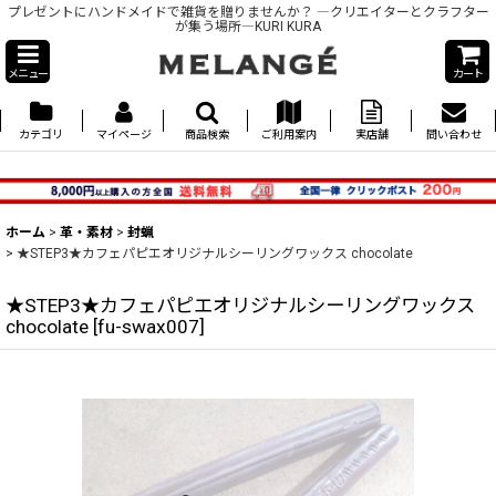
プレゼントにハンドメイドで雑貨を贈りませんか？ ―クリエイターとクラフター
が集う場所―KURI KURA
メニュー
カート
カテゴリ
マイページ
商品検索
ご利用案内
実店舗
問い合わせ
ホーム
>
革・素材
>
封蝋
>
★STEP3★カフェパピエオリジナルシーリングワックス chocolate
★STEP3★カフェパピエオリジナルシーリングワックス
chocolate
[
fu-swax007
]