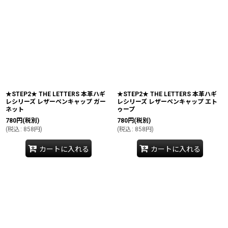
★STEP2★ THE LETTERS 本革ハギ
★STEP2★ THE LETTERS 本革ハギ
レシリーズ レザーペンキャップ ガー
レシリーズ レザーペンキャップ エト
ネット
ゥープ
780
円
(税別)
780
円
(税別)
(
税込
:
858
円
)
(
税込
:
858
円
)
カートに入れる
カートに入れる