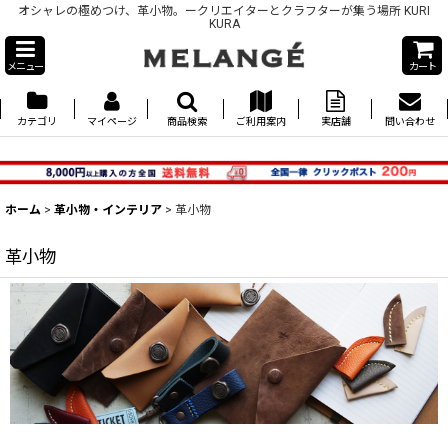
オシャレの極めつけ、革小物。ークリエイターとクラフターが集う場所 KURI
KURA
メニュー
カート
カテゴリ
マイページ
商品検索
ご利用案内
実店舗
問い合わせ
ホーム
>
革小物・インテリア
>
革小物
革小物