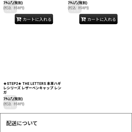
780
円
(税別)
780
円
(税別)
(
税込
:
858
円
)
(
税込
:
858
円
)
カートに入れる
カートに入れる
★STEP2★ THE LETTERS 本革ハギ
レシリーズ レザーペンキャップ レン
ガ
780
円
(税別)
(
税込
:
858
円
)
配送について