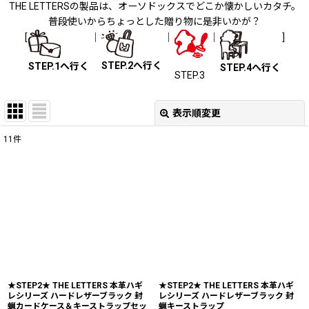
THE LETTERSの製品は、オーソドックスでどこか懐かしいカタチ。
普段使いからちょっとした贈り物に是非いかが？
[
｜
｜
｜
]
STEP.2へ行く
STEP.1へ行く
STEP.4へ行く
STEP.3
表示順変更
閉じる
11
件
表示数
:
並び順
:
絞り込む
★STEP2★ THE LETTERS 本革ハギ
★STEP2★ THE LETTERS 本革ハギ
レシリーズ ハードレザーブラック 封
レシリーズ ハードレザーブラック 封
蝋カードケース＆キーストラップセッ
蝋キーストラップ