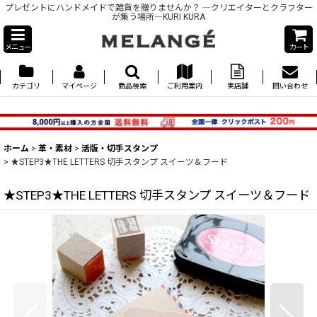
プレゼントにハンドメイドで雑貨を贈りませんか？ ―クリエイターとクラフター
が集う場所―KURI KURA
メニュー
カート
カテゴリ
マイページ
商品検索
ご利用案内
実店舗
問い合わせ
ホーム
>
革・素材
>
活版・切手スタンプ
>
★STEP3★THE LETTERS 切手スタンプ スイーツ＆フード
★STEP3★THE LETTERS 切手スタンプ スイーツ＆フード