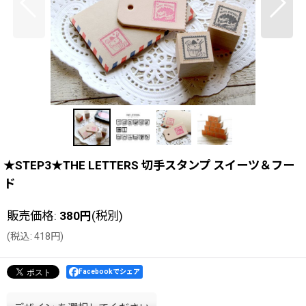
★STEP3★THE LETTERS 切手スタンプ スイーツ＆フー
ド
販売価格
:
380
円
(税別)
(
税込
:
418
円
)
Facebookでシェア