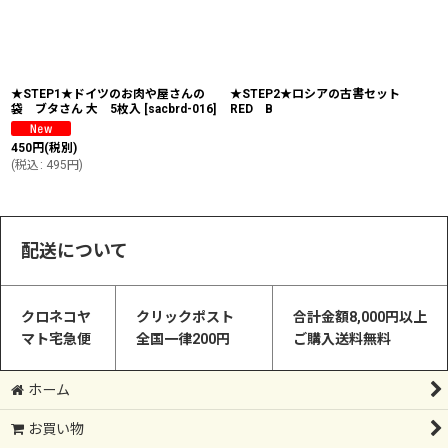
★STEP1★ドイツのお肉や屋さんの
★STEP2★ロシアの古書セット
袋 ブタさん 大 5枚入
[
sacbrd-016
]
RED B
450
円
(税別)
(
税込
:
495
円
)
配送について
クロネコヤ
クリックポスト
合計金額8,000円以上
マト宅急便
全国一律200円
ご購入送料無料
ホーム
お買い物