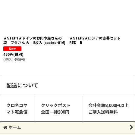
★STEP1★ドイツのお肉や屋さんの
★STEP2★ロシアの古書セット
袋 ブタさん 大 5枚入
[
sacbrd-016
]
RED B
450
円
(税別)
(
税込
:
495
円
)
配送について
クロネコヤ
クリックポスト
合計金額8,000円以上
マト宅急便
全国一律200円
ご購入送料無料
ホーム