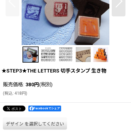
★STEP3★THE LETTERS 切手スタンプ 生き物
販売価格
:
380
円
(税別)
(
税込
:
418
円
)
Facebookでシェア
デザイン
を選択してください