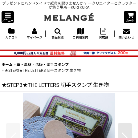
プレゼントにハンドメイドで雑貨を贈りませんか？ ―クリエイターとクラフター
が集う場所―KURI KURA
メニュー
カート
カテゴリ
マイページ
商品検索
ご利用案内
実店舗
問い合わせ
ホーム
>
革・素材
>
活版・切手スタンプ
>
★STEP3★THE LETTERS 切手スタンプ 生き物
★STEP3★THE LETTERS 切手スタンプ 生き物