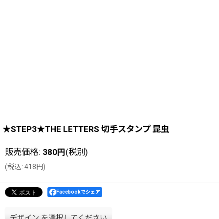
★STEP3★THE LETTERS 切手スタンプ 昆虫
販売価格
:
380
円
(税別)
(
税込
:
418
円
)
Facebookでシェア
デザイン
を選択してください