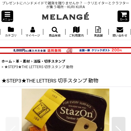
プレゼントにハンドメイドで雑貨を贈りませんか？ ―クリエイターとクラフター
が集う場所―KURI KURA
メニュー
カート
カテゴリ
マイページ
商品検索
ご利用案内
実店舗
問い合わせ
ホーム
>
革・素材
>
活版・切手スタンプ
>
★STEP3★THE LETTERS 切手スタンプ 動物
★STEP3★THE LETTERS 切手スタンプ 動物