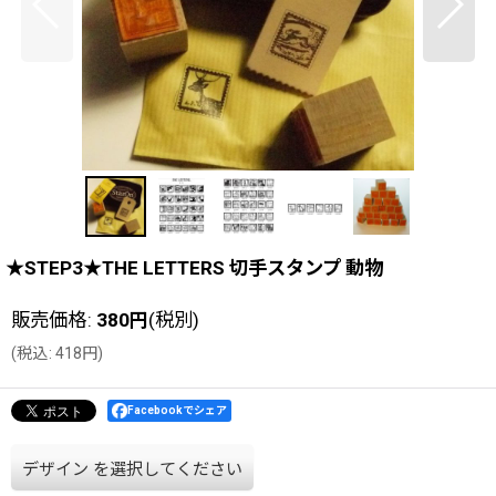
★STEP3★THE LETTERS 切手スタンプ 動物
販売価格
:
380
円
(税別)
(
税込
:
418
円
)
Facebookでシェア
デザイン
を選択してください