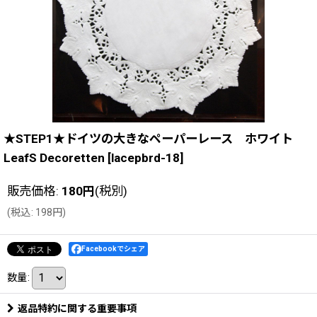
★STEP1★ドイツの大きなペーパーレース ホワイト
LeafS Decoretten
[
lacepbrd-18
]
販売価格
:
180
円
(税別)
(
税込
:
198
円
)
Facebookでシェア
数量
:
返品特約に関する重要事項