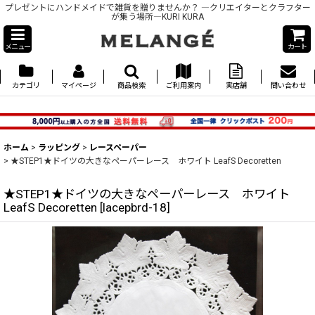
プレゼントにハンドメイドで雑貨を贈りませんか？ ―クリエイターとクラフター
が集う場所―KURI KURA
メニュー
カート
カテゴリ
マイページ
商品検索
ご利用案内
実店舗
問い合わせ
ホーム
>
ラッピング
>
レースペーパー
>
★STEP1★ドイツの大きなペーパーレース ホワイト LeafS Decoretten
★STEP1★ドイツの大きなペーパーレース ホワイト
LeafS Decoretten
[
lacepbrd-18
]