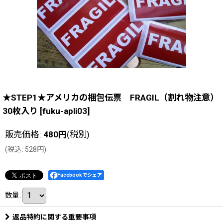
★STEP1★アメリカの梱包伝票 FRAGIL（割れ物注意）
30枚入り
[
fuku-apli03
]
販売価格
:
480
円
(税別)
(
税込
:
528
円
)
Facebookでシェア
数量
:
返品特約に関する重要事項