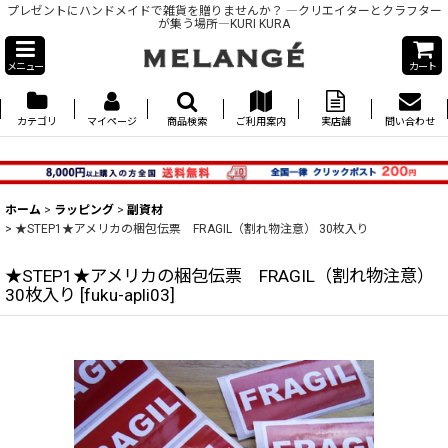
プレゼントにハンドメイドで雑貨を贈りませんか？ ―クリエイターとクラフター
が集う場所―KURI KURA
メニュー
カート
カテゴリ
マイページ
商品検索
ご利用案内
実店舗
問い合わせ
ホーム
>
ラッピング
>
副資材
>
★STEP1★アメリカの梱包伝票 FRAGIL（割れ物注意） 30枚入り
★STEP1★アメリカの梱包伝票 FRAGIL（割れ物注意）
30枚入り
[
fuku-apli03
]