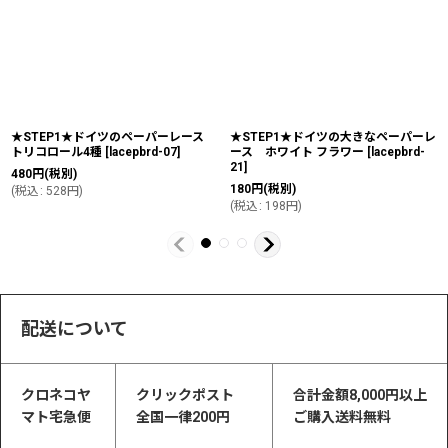
★STEP1★ドイツのペーパーレース
★STEP1★ドイツの大きなペーパーレ
トリコロール4種
[
lacepbrd-07
]
ース ホワイト フラワー
[
lacepbrd-
21
]
480
円
(税別)
180
円
(税別)
(
税込
:
528
円
)
(
税込
:
198
円
)
配送について
クロネコヤ
クリックポスト
合計金額8,000円以上
マト宅急便
全国一律200円
ご購入送料無料