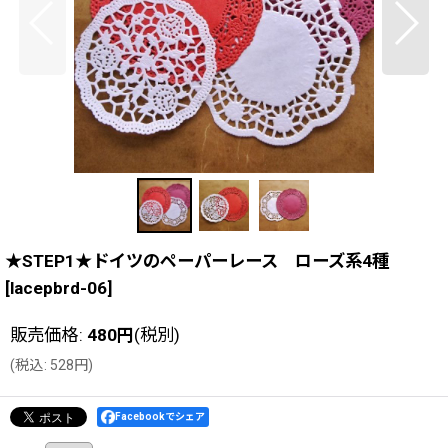
★STEP1★ドイツのペーパーレース ローズ系4種
[
lacepbrd-06
]
販売価格
:
480
円
(税別)
(
税込
:
528
円
)
Facebookでシェア