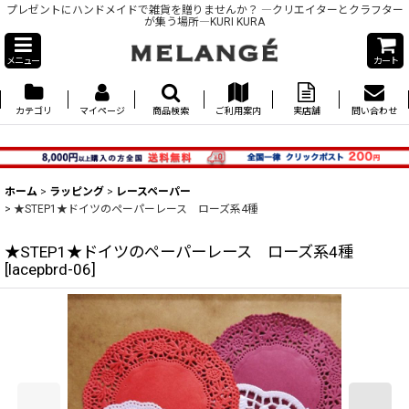
プレゼントにハンドメイドで雑貨を贈りませんか？ ―クリエイターとクラフター
が集う場所―KURI KURA
メニュー
カート
カテゴリ
マイページ
商品検索
ご利用案内
実店舗
問い合わせ
ホーム
>
ラッピング
>
レースペーパー
>
★STEP1★ドイツのペーパーレース ローズ系4種
★STEP1★ドイツのペーパーレース ローズ系4種
[
lacepbrd-06
]